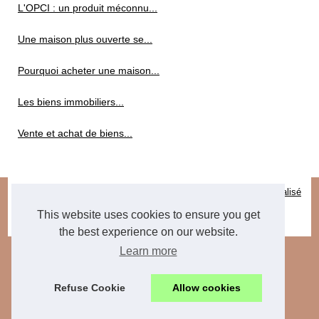
L'OPCI : un produit méconnu...
Une maison plus ouverte se...
Pourquoi acheter une maison...
Les biens immobiliers...
Vente et achat de biens...
© 2026
Immo-actus.com
|
Plan du site
|
Cookies Policy
|
Site réalisé
avec SPIP
|
Espace Privé
This website uses cookies to ensure you get
de
|
it
|
nl
the best experience on our website.
Learn more
Refuse Cookie
Allow cookies